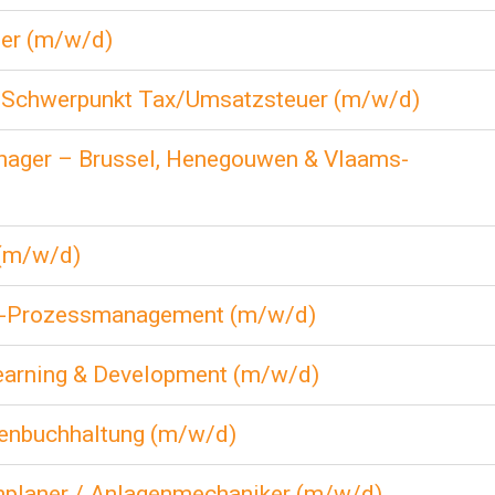
ler (m/w/d)
- Schwerpunkt Tax/Umsatzsteuer (m/w/d)
nager – Brussel, Henegouwen & Vlaams-
 (m/w/d)
ss-Prozessmanagement (m/w/d)
earning & Development (m/w/d)
renbuchhaltung (m/w/d)
planer / Anlagenmechaniker (m/w/d)